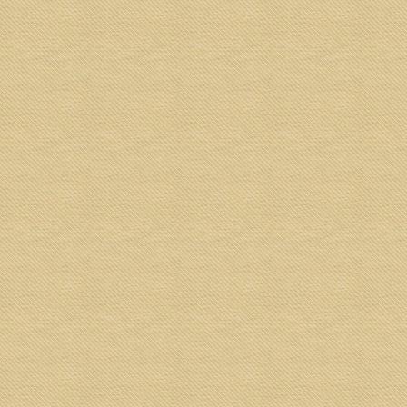
丹尼斯2017年鸡年红包收藏
由
Gilbert Lawrence
|
10 月 31, 2018
|
世界各地的红包收藏家
|
0
|
来自SuperAdrianMe.com的技术编辑Dennis在2017
年(鸡年)收集了来自新加坡的红包。看看他所有的独
家红包收集。
阅读更多