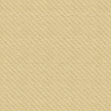
丹尼斯2017年鸡年红包收藏
由
Gilbert Lawrence
|
10 月 31, 2018
|
世界各地的红包收藏家
|
0
|
来自SuperAdrianMe.com的技术编辑Dennis在2017
年(鸡年)收集了来自新加坡的红包。看看他所有的独
家红包收集。
阅读更多