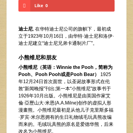
Like
0
迪士尼
, 在华特迪士尼公司的旗帜下，最初成
立于1923年10月16日，由华特·迪士尼和洛伊·
迪士尼建立“迪士尼兄弟卡通制片厂”。
小熊维尼和朋友
小熊维尼（英语：Winnie the Pooh，简称为
Pooh、Pooh Pooh或是Pooh Bear）
1925
年12月24日首次面世，以圣诞故事形式在伦
敦“新闻晚报”刊出;第一本“小熊维尼”故事书于
1926年10月出版。小熊维尼是由英国作家艾
倫·亞歷山大·米恩(A.A.Milne)创作的虚拟人形
漫畫熊。小熊维尼最初是从他儿子克里斯多福
·罗宾·米尔恩拥有的生日礼物绒毛玩具熊改编
而来的。毛绒玩具熊的原名是爱德华熊，后来
改名为小熊维尼。