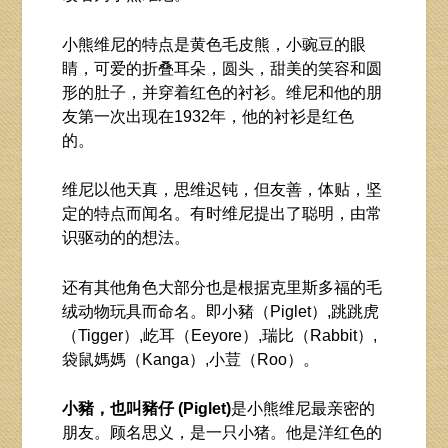
小熊维尼的特点是黄色毛皮熊，小豌豆的眼
睛，可爱的折叠耳朵，圆头，甜美的笑容和圆
形的肚子，并穿着红色的衬衫。维尼和他的朋
友第一次出现在1932年，他的衬衫是红色
的。
维尼以他天真，思维迟钝，但友善，体贴，坚
定的特点而闻名。有时维尼提出了聪明，由常
识驱动的的想法。
还有其他角色大部分也是根据克里斯多福的毛
绒动物玩具而命名。即小豬（Piglet）,跳跳虎
（Tigger）,屹耳（Eeyore）,瑞比（Rabbit）,
袋鼠媽媽（Kanga）,小荳（Roo）。
小豬，也叫豬仔 (Piglet)
是小熊维尼最亲密的
朋友。顾名思义，是一只小猪。他是洋红色的